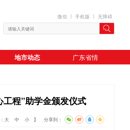
|
|
微信
手机版
无障碍
地市动态
广东省情
心工程”助学金颁发仪式
：
大
中
小
】
分享到：