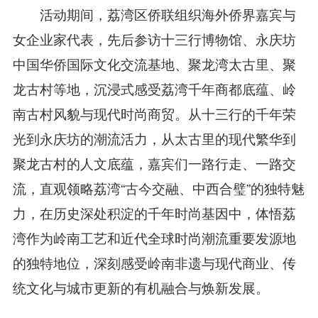
活动期间，荔湾区侨联组织海外侨界嘉宾与
女企业家代表，先后参访十三行
博物馆
、
永庆坊
中国华侨国际文化交流基地
、
聚龙湾太古里、聚
龙古村等地，沉浸式感受荔湾千年商都底蕴、岭
南古村风貌与现代
时尚
商贸。从十三行
的千年荣
光到永庆坊的潮流活力
，
从太古里的现代繁华到
聚龙古村的人文底蕴
，嘉宾们一路行走、一路交
流，直观领略荔湾
“
古今交融、中西合璧
”
的独特魅
力，
在历史深处积淀的千年时尚基因中，体悟荔
湾作为岭南工艺和近代全球时尚潮流重要发源地
的独特地位，
深刻感受岭南非遗与现代商业、传
统文化与城市更新的有机融合
与焕新发展
。