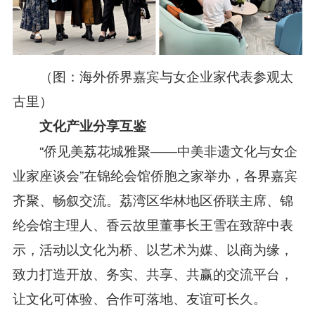
（图：海外侨界嘉宾与女企业家代表参观太
古里）
文化产业
分享互鉴
“
侨见美荔
花城雅聚
——中美非遗文化与女企
业家座谈会
”在锦纶会馆
侨胞之家举办，
各界嘉宾
齐聚
、
畅叙交流。
荔湾区华林地区侨联主席
、
锦
纶会馆
主理人、香云故里董事长王雪在致辞中表
示，活动以文化为桥、以艺术为媒、以商为缘，
致力打造开放、务实、共
享、共赢的交流平台，
让文化可体验、合作可落地、友谊可长久。