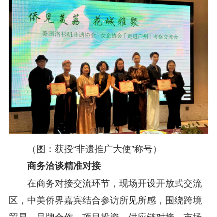
（
图：
获授
“非遗推广大使”称号
）
商务洽谈
精准对接
在商务对接交流环节，
现场开设开放式交流
区，
中美
侨界
嘉宾结合参访所见所感，围绕跨境
贸易、
品牌合作、项目投资、供应链对接、市场