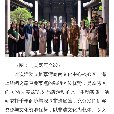
（图：与会嘉宾
合影
）
此次活动立足荔湾岭南文化中心核心区、海
上丝绸之路重要节点的独特区位优势，
是
荔湾区
侨联
“侨见美荔”系列品牌活动的
又一
生动实践
。活
动
依托千年商脉与深厚非遗底蕴，充分发挥侨乡
资源与文化资源优势，以非遗文化为载体、以女