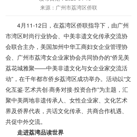
来源：广州市荔湾区侨联
4月
11-
12日，在荔湾区侨联指导下，由广州
市湾区时尚行业协会、中美非遗文化传承交流协
会联合主办，美国加州中华工商妇女企业管理协
会、广州市荔湾女企业家协会共同协办的
“
侨见美
荔
花城雅聚
——中美非遗文化与女企业家交流
活
动
”
，在
千年都市侨乡荔湾区成功
举办。活动以
“
文
化互鉴
·艺术共创·商务对接·投资合作
”
为主题，汇
聚中美两地非遗传承人、女性企业家、文化艺术
界及侨界代表，共话文化传承、共商合作机遇、
共促中外交流。
走进
荔湾
品读世界