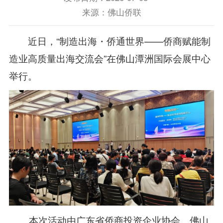
来源：佛山侨联
近日，“制造出海・侨通世界——侨商赋能制
造业高质量出海交流会”在佛山
潭洲国际会展中心
举行。
本次活动由广东省侨商投资企业协会、佛山