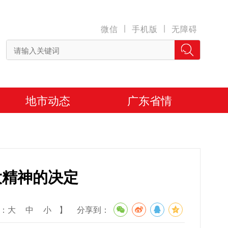
|
|
微信
手机版
无障碍
地市动态
广东省情
大精神的决定
：
大
中
小
】
分享到：