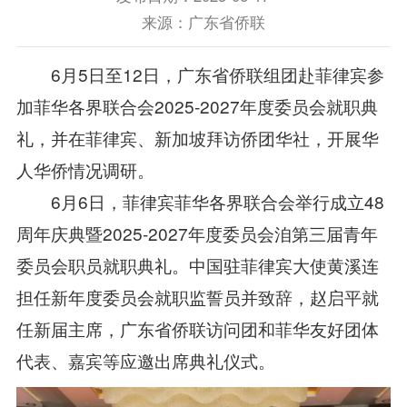
来源：广东省侨联
6
月
5
日至
12
日，广东省侨联组团赴菲律宾参
加菲华各界联合会
2025-2027
年度委员会就职典
礼，并在菲律宾、新加坡拜访侨团
华社
，开展
华
人华侨情况
调研。
6
月
6
日，菲律宾菲华各界联合会举行成立
48
周年庆典暨
2025-2027
年度委员会洎第三届青年
委员会职员就职典礼。中国驻菲律宾大使黄溪连
担任新年度委员会就职监誓员并致辞，赵启平就
任新届主席，广东省侨联
访问团
和菲华友好团体
代表、嘉宾等应邀出席典礼仪式。