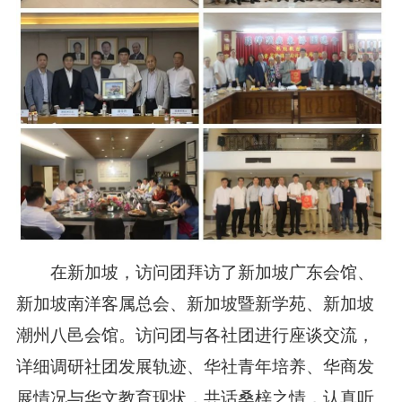
在新加坡，
访问团
拜访了新加坡广东会馆、
新加坡
南洋客属总会
、新加坡暨新学苑、新加坡
潮州八邑会馆。
访问团
与各社团进行座谈交流，
详细调研社团发展轨迹、华社青年培养、华商发
展情况与华文教育现状，共话桑梓之情，
认真听