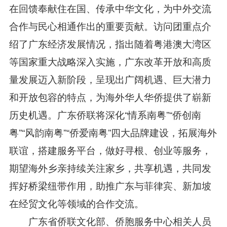
在回馈奉献住在国、
传承中华文化，为中外交流
合作与民心相通作出
的
重要贡献。
访问团
重点
介
绍了广东经济发展情况，指出随着粤港澳大湾区
等国家重大战略深入实施，广东改革开放和高质
量发展迈入新阶段，呈现出广阔机遇、巨大潜力
和开放包容的特点，为海外
华人华侨
提供了崭新
历史机遇。
广东侨联将深化
“情系南粤”“侨创南
粤”“风韵南粤”“侨爱南粤”四大品牌建设，拓展海外
联谊，搭建服务平台，做好寻根、创业等服务，
期望海外乡亲持续关注家乡，共享机遇，
共同发
挥好
桥梁
纽带
作用，
助推广东与菲律宾、新加坡
在经贸文化等领域的合作交流。
广东省侨联文化部
、侨胞服务中心
相关人员