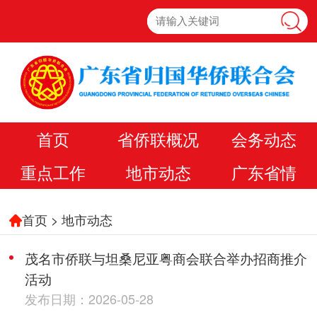
首页
省侨联概况
会务动态
重点工作
地市动态
广东省情
首页
>
地市动态
茂名市侨联与坦桑尼亚粤商会联合举办招商推介
活动
发布日期：2026-05-28