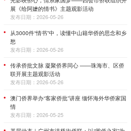
展《给阿嬷的情书》主题观影活动
发布日期：2026-05-26
从3000件“情书”中，读懂中山籍华侨的思念和乡
愁
发布日期：2026-05-26
传承侨批文脉 凝聚侨界同心 ——珠海市、区侨
联开展主题观影活动
发布日期：2026-05-26
澳门侨界举办“客家侨批”讲座 缅怀海外华侨家国
情
发布日期：2026-05-25
基层动态｜广州市洪桥街侨联：以“黉侨之家”为